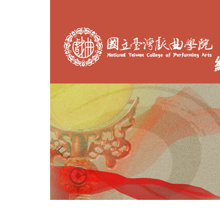
跳
到
主
要
內
容
區