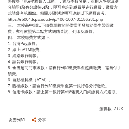
路搜尋「第e學雜費入口網」，選取學校名稱，並輸入學號及身
分驗證碼(身分證後6碼)，即可查詢到繳費單進行繳費，繳費方
式請參考第四點。相關步驟與說明可連結以下網頁參考。
https://rb004.tcpa.edu.tw/p/406-1007-31156,r81.php
三、 本校高中部以下繳費單將於開學當周發放給學生帶回繳
費，亦可依照第二點方式網路查詢、列印及繳費。
四、 本校繳費方式如下:
1. 台灣Pay繳費。
2. 線上eATM繳費。
3. 網路銀行轉帳。
4. 語音銀行轉帳。
5. 全省超商門市繳款：請自行列印繳費單至超商繳費，需自付手
續費。
6. 自動櫃員機（ATM）。
7. 臨櫃繳款：請自行列印繳費單至第一銀行各分行繳款。
8. 信用卡繳款：請上第一銀行第e學雜費入口網繳費方式選取。
瀏覽數:
2119
友善列印
分享