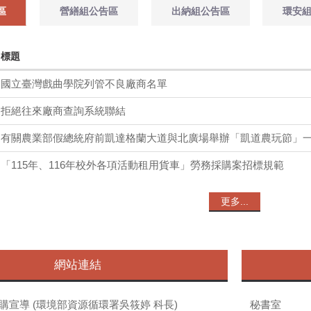
區
營繕組公告區
出納組公告區
環安
標題
國立臺灣戲曲學院列管不良廠商名單
拒絕往來廠商查詢系統聯結
有關農業部假總統府前凱達格蘭大道與北廣場舉辦「凱道農玩節」
「115年、116年校外各項活動租用貨車」勞務採購案招標規範
更多...
網站連結
購宣導 (環境部資源循環署吳筱婷 科長)
秘書室