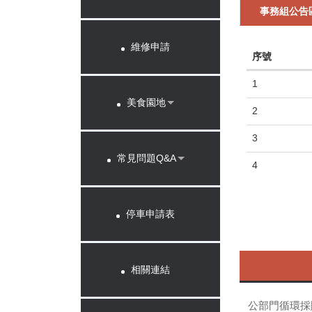
事務組公告
維修申請
序號
1
美食園地
2
3
常見問題Q&A
4
停車申請表
相關連結
公部門循環採