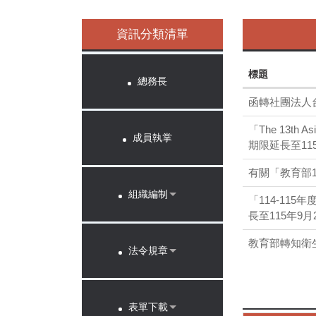
資訊分類清單
標題
總務長
函轉社團法人
「The 13th A
成員執掌
期限延長至1
有關「教育部
組織編制
「114-11
長至115年9
教育部轉知衛生
法令規章
表單下載