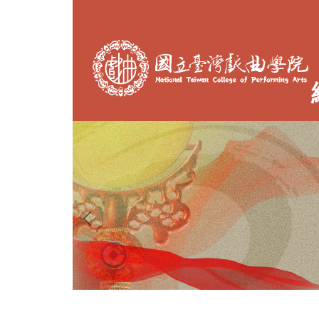
跳
到
主
要
內
容
區