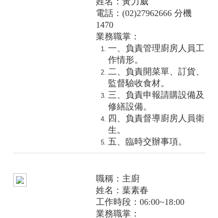
姓名：黃力威
電話：(02)27962666 分機
1470
業務職掌：
一、
負責
管理廚房人員工
作情形。
二、
負責
開菜單、訂貨、
監督驗收食材。
三、
負責
申報請購設備及
修繕設備。
四、
負責
督導廚房人員衛
生。
五、臨時交辦事項。
職稱：主廚
姓名：
葉素春
工作時段：06:00~18:00
業務職掌：