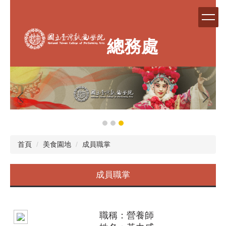
跳
到
主
要
總務處
內
容
區
首頁
美食園地
成員職掌
成員職掌
職稱：營養師