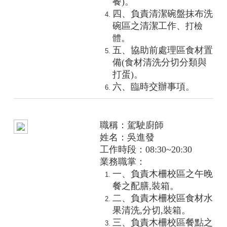
餐)。
四、負責清潔碗盤抹布洗
碗區之清潔工作
、
打檢
。
體
五、協助前處理區食材置
備(食材清洗分切分類與
打蛋)。
六、臨時交辦事項。
職稱：駕駛廚師
姓名：吳進發
工作時段：08:30~20:30
業務職掌：
一、負責木柵校區之午晚
餐之配膳,裝箱。
二、負責木柵校區食材水
果清洗,分切,裝箱。
三、負責木柵校區餐點之