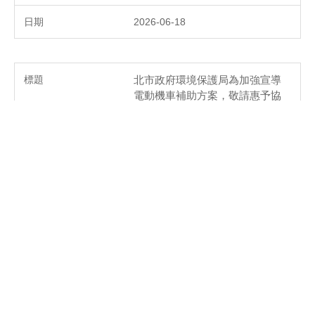
2026-06-18
北市政府環境保護局為加強宣導
電動機車補助方案，敬請惠予協
助張貼宣導海報
2026-06-18
宣導：依「營養及健康飲食促進
法」規定與附帶決議，請各單位
辦理活動或會議、採購禮品等，
將健康飲食納入考量，以符合
「營養及健康飲食促進法」相關
規範。
2026-06-12