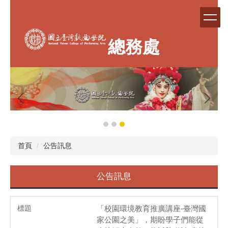
跳
到
主
要
總務處
內
容
區
首頁
公告訊息
公告訊息
「校園環境教育推廣講座-臺灣國
家公園之美」，期盼學子們能從