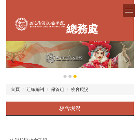
跳
到
主
要
總務處
內
容
區
首頁
組織編制
保管組
校舍現況
校舍現況