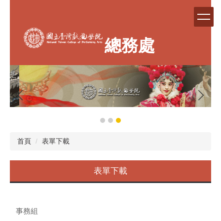
跳
到
主
要
總務處
內
容
區
首頁
表單下載
表單下載
事務組