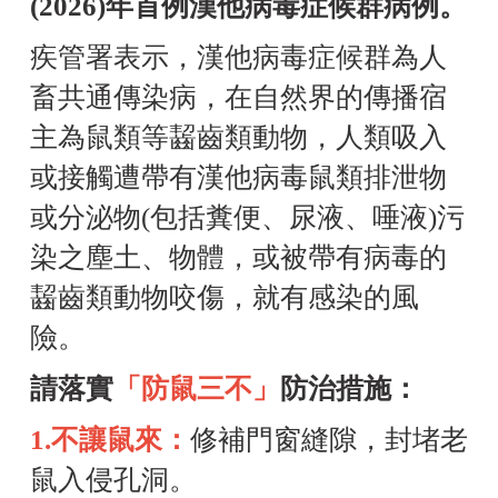
(2026)年首例漢他病毒症候群病例。
疾管署表示，漢他病毒症候群為人
畜共通傳染病，在自然界的傳播宿
主為鼠類等齧齒類動物，人類吸入
或接觸遭帶有漢他病毒鼠類排泄物
或分泌物(包括糞便、尿液、唾液)污
染之塵土、物體，或被帶有病毒的
齧齒類動物咬傷，就有感染的風
險。
請落實
「防鼠三不」
防治措施：
1.不讓鼠來：
修補門窗縫隙，封堵老
鼠入侵孔洞。