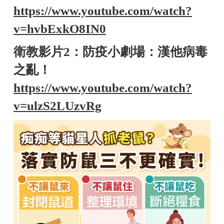
https://www.youtube.com/watch?
v=hvbExkO8IN0
衛教影片2：防疫小劇場：漢他病毒
之亂！
https://www.youtube.com/watch?
v=ulzS2LUzvRg