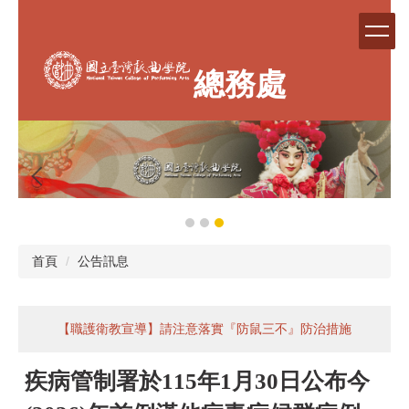
跳
到
主
要
總務處
內
容
區
首頁
公告訊息
【職護衛教宣導】請注意落實『防鼠三不』防治措施
疾病管制署於115年1月30日公布今