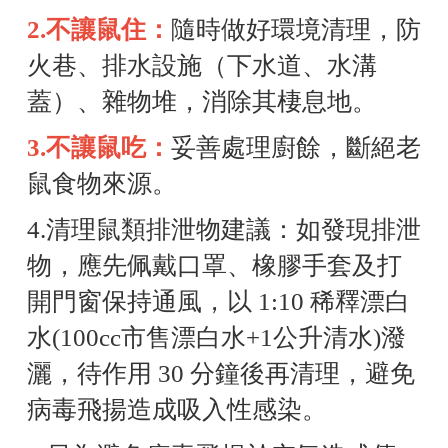
2.不讓鼠住：
隨時做好環境清理，防
火巷、排水設施（下水道、水溝
蓋）、雜物堆，消除其棲息地。
3.不讓鼠吃：
妥善處理廚餘，斷絕老
鼠食物來源。
4.清理鼠類排泄物建議：如發現排泄
物，應先佩戴口罩、橡膠手套及打
開門窗保持通風，以 1:10 稀釋漂白
水(100cc市售漂白水+1公升清水)潑
灑，待作用 30 分鐘後再清理，避免
病毒飛揚造成吸入性感染。