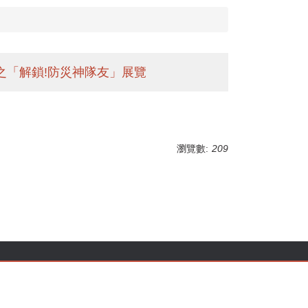
之「解鎖!防災神隊友」展覽
瀏覽數:
209