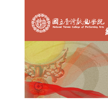
跳
到
主
要
內
容
區