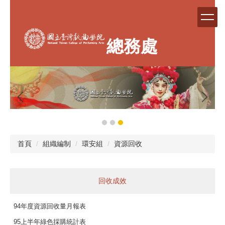
跳
到
主
要
總務處
內
容
區
首頁
組織編制
環安組
資源回收
回收成效
94年度資源回收量月報表
95上半年綠色採購統計表