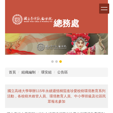
跳
到
主
要
總務處
內
容
區
首頁
組織編制
環安組
公告區
國立高雄大學舉辦115年永續週憶桐茄進珍愛校樹環境教育系列
活動，各校樹木維管人員、環境教育人員、中小學班級及社區民
眾報名參加