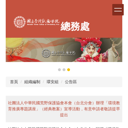
跳
到
主
要
總務處
內
容
區
首頁
組織編制
環安組
公告區
社團法人中華民國荒野保護協會本會（台北分會）辦理「環境教
育推廣專題講座」（經典教案）宣導活動，有意申請者敬請提早
提出