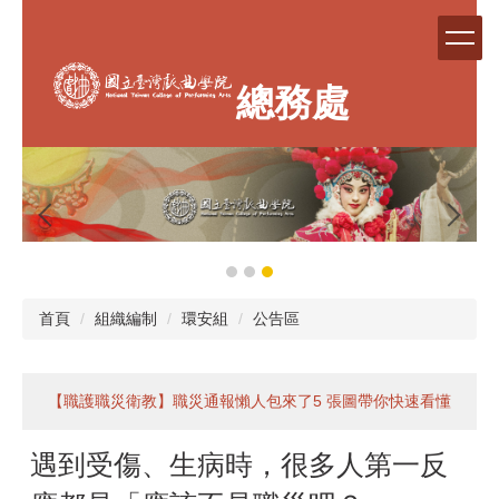
跳
到
主
要
總務處
內
容
區
首頁
組織編制
環安組
公告區
【職護職災衛教】職災通報懶人包來了5 張圖帶你快速看懂
遇到受傷、生病時，很多人第一反