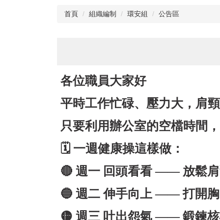
首頁
組織編制
環安組
公告區
各位職員大家好
平時工作忙碌、壓力大，肩頸
只要利用辦公室的空檔時間
🗓
一週健康操這樣做：
🔴
週一 回頭看看 —— 放鬆
🔵
週二 伸手向上 —— 打開
🟡
週三 吐出怨氣 —— 鍛鍊