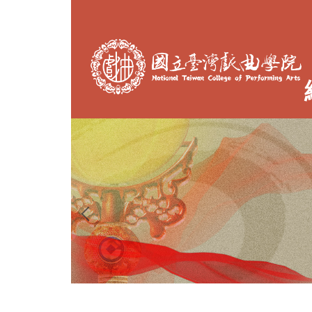
跳
到
主
要
內
容
區