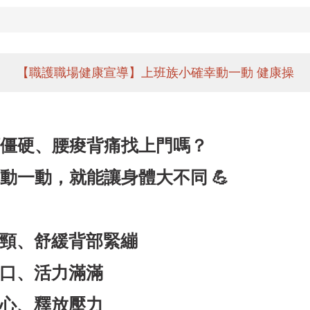
【職護職場健康宣導】上班族小確幸動一動 健康操
僵硬、腰痠背痛找上門嗎？
，動一動，就能讓身體大不同
💪
肩頸、舒緩背部緊繃
胸口、活力滿滿
核心、釋放壓力