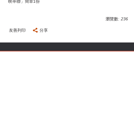
映串聯」簡章1份
瀏覽數:
236
友善列印
分享