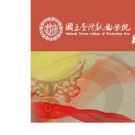
跳
到
主
要
內
容
區