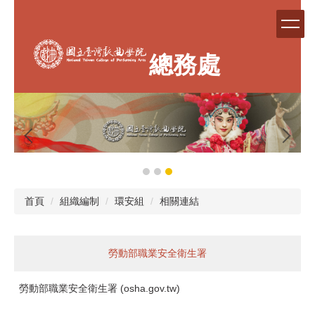
跳
到
主
要
總務處
內
容
區
首頁
組織編制
環安組
相關連結
勞動部職業安全衛生署
勞動部職業安全衛生署 (osha.gov.tw)