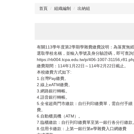
首頁
組織編制
出納組
有關113學年度第2學期學雜費繳費說明：為落實無
選取學校名稱，並輸入學號及身分驗證碼，即可查詢
https://rb004.tcpa.edu.tw/p/406-1007-31156,r81.ph
繳費期間：114年1月22日～114年2月22日截止。
本校繳費方式如下:
1.台灣Pay繳費。
2.線上eATM繳費。
3.網路銀行轉帳。
4.語音銀行轉帳。
5.全省超商門市繳款：自行列印繳費單，需自付手續
費。
6.自動櫃員機（ATM）。
7.臨櫃繳款：自行列印繳費單至第一銀行各分行繳款
8.信用卡繳款：上第一銀行第e學雜費入口網繳費