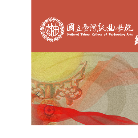
跳
到
主
要
內
容
區